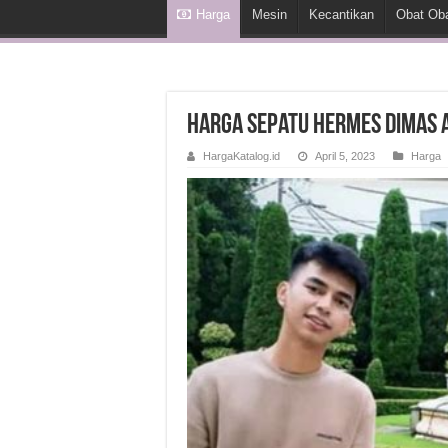
Harga
Mesin
Kecantikan
Obat Ob
Harga Sepatu Hermes Dimas
HargaKatalog.id
April 5, 2023
Harga