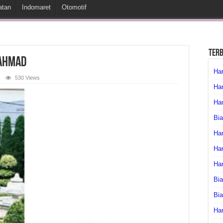
atan
Indomaret
Otomotif
Ter
 Ahmad
Har
530 Views
Har
Har
Bia
Har
Har
Ha
Bia
Bi
Har