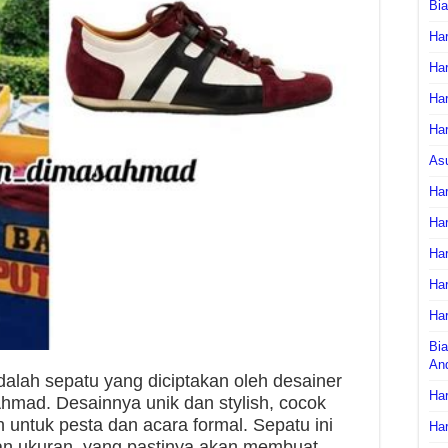
Bi
Har
Har
Har
Har
As
Har
Har
Har
Har
Har
Bia
An
lah sepatu yang diciptakan oleh desainer
Har
Ahmad. Desainnya unik dan stylish, cocok
n untuk pesta dan acara formal. Sepatu ini
Har
dan ukuran, yang pastinya akan membuat