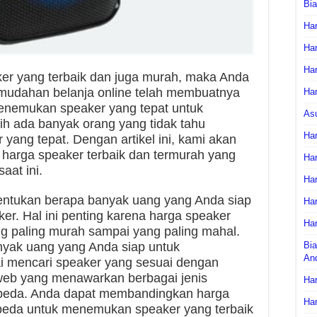
Bi
Har
Har
Har
er yang terbaik dan juga murah, maka Anda
emudahan belanja online telah membuatnya
Har
enemukan speaker yang tepat untuk
As
h ada banyak orang yang tidak tahu
Har
yang tepat. Dengan artikel ini, kami akan
 harga speaker terbaik dan termurah yang
Har
aat ini.
Har
ntukan berapa banyak uang yang Anda siap
Har
r. Hal ini penting karena harga speaker
Har
ng paling murah sampai yang paling mahal.
yak uang yang Anda siap untuk
Bia
An
i mencari speaker yang sesuai dengan
web yang menawarkan berbagai jenis
Har
beda. Anda dapat membandingkan harga
Har
rbeda untuk menemukan speaker yang terbaik