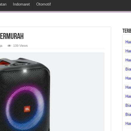
atan
Indomaret
Otomotif
Ter
 Termurah
Har
ga
139 Views
Har
Har
Bia
Har
Har
Ha
Bia
Bi
Har