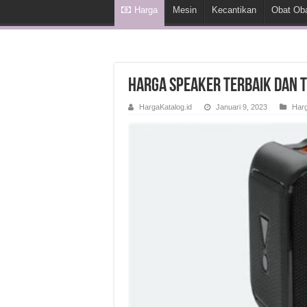
Harga
Mesin
Kecantikan
Obat Ob
Harga Speaker Terbaik dan
HargaKatalog.id
Januari 9, 2023
Har