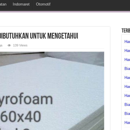
atan
Indomaret
Otomotif
Ter
Dibutuhkan untuk Mengetahui
Har
ga
139 Views
Har
Har
Bia
Har
Har
Ha
Bia
Bi
Har