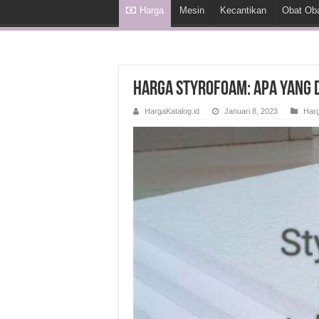
Harga
Mesin
Kecantikan
Obat Ob
Harga Styrofoam: Apa yang 
HargaKatalog.id
Januari 8, 2023
Har