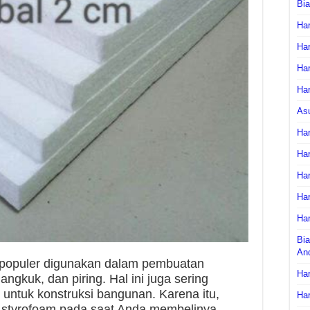
Bi
Har
Har
Har
Har
As
Har
Har
Har
Har
Har
Bia
An
 populer digunakan dalam pembuatan
Har
angkuk, dan piring. Hal ini juga sering
 untuk konstruksi bangunan. Karena itu,
Har
 styrofoam pada saat Anda membelinya.