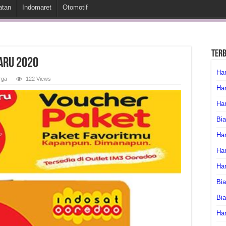
atan
Indomaret
Otomotif
Ter
aru 2020
Har
rga
122 Views
Har
Har
Bia
Har
Har
Ha
Bia
Bi
Har