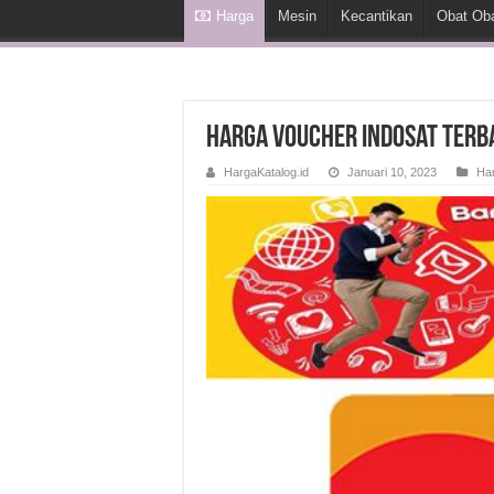
Harga
Mesin
Kecantikan
Obat Ob
Harga Voucher Indosat Terb
HargaKatalog.id
Januari 10, 2023
Ha