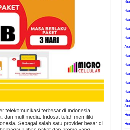
Bi
Har
Har
Har
Har
As
Har
Har
Har
Har
Har
Bia
An
er telekomunikasi terbesar di Indonesia.
Har
 dan multimedia, Indosat telah memiliki
onesia. Sebagai salah satu provider besar di
Har
berbagai pilihan paket dan promo yang