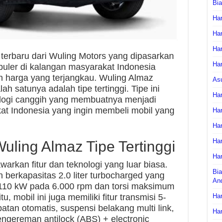
Bi
Har
Har
Har
terbaru dari Wuling Motors yang dipasarkan
Har
opuler di kalangan masyarakat Indonesia
n harga yang terjangkau. Wuling Almaz
As
ah satunya adalah tipe tertinggi. Tipe ini
Har
nologi canggih yang membuatnya menjadi
kat Indonesia yang ingin membeli mobil yang
Har
Har
Har
uling Almaz Tipe Tertinggi
Har
warkan fitur dan teknologi yang luar biasa.
Bia
sin berkapasitas 2.0 liter turbocharged yang
An
10 kW pada 6.000 rpm dan torsi maksimum
, mobil ini juga memiliki fitur transmisi 5-
Har
tan otomatis, suspensi belakang multi link,
Har
engereman antilock (ABS) + electronic