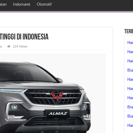
atan
Indomaret
Otomotif
Ter
inggi di Indonesia
Har
a
124 Views
Har
Har
Bia
Har
Har
Ha
Bia
Bi
Har