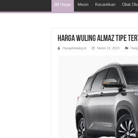
Harga
Mesin
Kecantikan
Obat Ob
Harga Wuling Almaz Tipe Tert
HargaKatalog.id
Maret 13, 2023
Harg