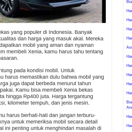
Bi
Har
Har
Har
ekas yang populer di Indonesia. Banyak
kualitas dan harga yang masuk akal. Mereka
Har
ndapatkan mobil yang aman dan nyaman
As
um membeli Xenia, kamu harus tahu tentang
Har
pasaran.
Har
ntung pada kondisi mobil. Untuk
Har
mu harus memastikan dulu bahwa mobil yang
arga juga dapat berbeda menurut tahun
Har
dipakai. Kamu bisa membeli Xenia bekas
Har
ta hingga Rp400 juta. Harga tergantung
si, kilometer tempuh, dan jenis mesin.
Bia
An
u harus berhati-hati dan jangan terburu-
Har
knya untuk memeriksa mobil secara detail
Har
 ini penting untuk menghindari masalah di