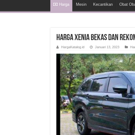
Harga
Mesin
Kecantikan
Obat Ob
Harga Xenia Bekas dan Reko
HargaKatalog.id
Januari 13, 2023
Ha