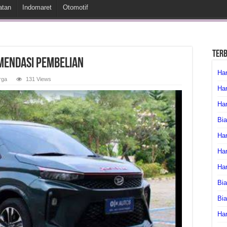
atan
Indomaret
Otomotif
Ter
mendasi Pembelian
Har
rga
131 Views
Har
Har
Bia
Har
Har
Ha
Bia
Bi
Har