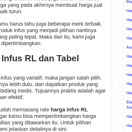
Bi
 juga yang pada akhirnya membuat harga jual
aik turun.
Har
Har
mu harus tahu juga beberapa merk terbaik.
Har
produk infus yang menjadi pilihan nantinya
g paling tepat. Maka dari itu, kami juga
Har
 dipertimbangkan.
As
 Infus RL dan Tabel
Har
Har
Har
nfus yang variatif, maka jangan salah pilih.
nya lebih dulu, dan dapatkan produk yang
Har
bidang medis. Tujuannya praktis adalah agar
Har
n efektif.
Bia
An
 sudah memasang rate
harga infus RL
a agar kamu bisa mempertimbangkan harga
Har
alitas yang ditawarkan itu. Untuk pilihan
Har
mi jelaskan detailnya di sini: