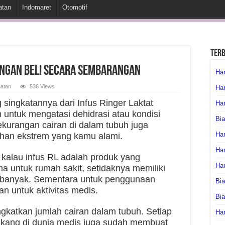
atan
Indomaret
Otomotif
Ter
angan Beli Secara Sembarangan
Har
atan
536 Views
Har
 singkatannya dari Infus Ringer Laktat
Har
 untuk mengatasi dehidrasi atau kondisi
Bia
ekurangan cairan di dalam tubuh juga
Har
ahan ekstrem yang kamu alami.
Har
g kalau infus RL adalah produk yang
Ha
ma untuk rumah sakit, setidaknya memiliki
ng banyak. Sementara untuk penggunaan
Bia
n untuk aktivitas medis.
Bi
ngkatkan jumlah cairan dalam tubuh. Setiap
Har
lakang di dunia medis juga sudah membuat