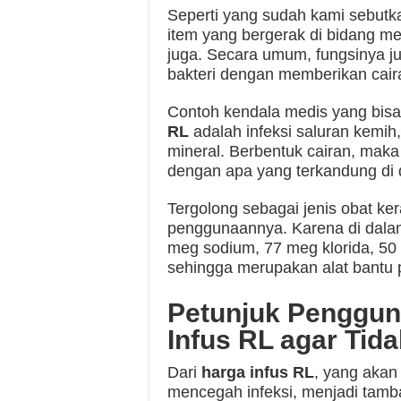
Seperti yang sudah kami sebutka
item yang bergerak di bidang m
juga. Secara umum, fungsinya j
bakteri dengan memberikan cair
Contoh kendala medis yang bis
RL
adalah infeksi saluran kemih,
mineral. Berbentuk cairan, mak
dengan apa yang terkandung di d
Tergolong sebagai jenis obat ker
penggunaannya. Karena di dalam se
meg sodium, 77 meg klorida, 50
sehingga merupakan alat bantu
Petunjuk Penggu
Infus RL agar Tid
Dari
harga infus RL
, yang akan
mencegah infeksi, menjadi tam