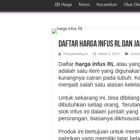
Harga
Mesin
Kecantikan
Obat Ob
Daftar Harga Infus RL dan J
HargaKatalog.id
Maret 6, 2023
Keseh
Daftar
harga infus RL
atau yang
adalah satu item yang digunakan
kurangnya cairan pada tubuh. K
menjadi salah satu alasan kelel
Untuk sekarang ini, bisa dibilan
dibutuhkan setiap orang. Teruta
stok infus ini dalam jumlah ya
perorangan, biasanya dikhususka
Produk ini bertujuan untuk meni
pabrikan yang memiliki latar be