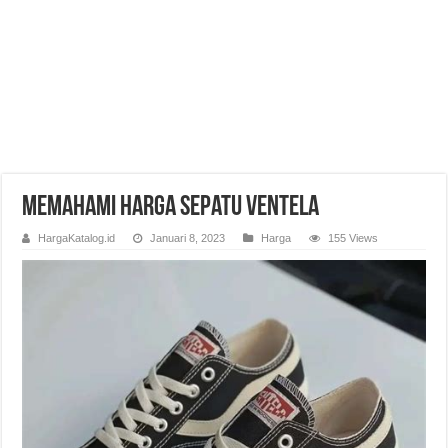
Memahami Harga Sepatu Ventela
HargaKatalog.id
Januari 8, 2023
Harga
155 Views