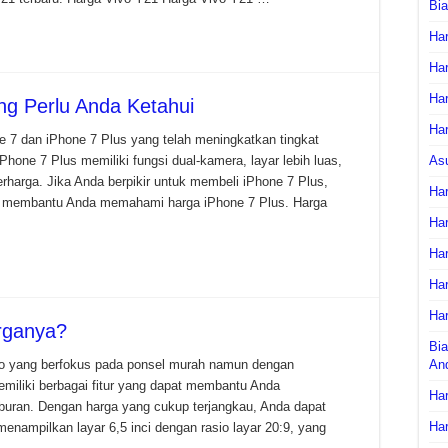
Bi
Har
Har
Har
ng Perlu Anda Ketahui
Har
 7 dan iPhone 7 Plus yang telah meningkatkan tingkat
Phone 7 Plus memiliki fungsi dual-kamera, layar lebih luas,
As
rharga. Jika Anda berpikir untuk membeli iPhone 7 Plus,
Har
an membantu Anda memahami harga iPhone 7 Plus. Harga
Har
Har
Har
Har
rganya?
Bia
po yang berfokus pada ponsel murah namun dengan
An
emiliki berbagai fitur yang dapat membantu Anda
Har
buran. Dengan harga yang cukup terjangkau, Anda dapat
Har
nampilkan layar 6,5 inci dengan rasio layar 20:9, yang