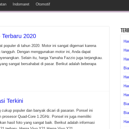
atan
Indomaret
Otomotif
Ter
 Terbaru 2020
Har
populer di tahun 2020. Motor ini sangat digemari karena
Har
 tangguh. Dengan menggunakan motor ini, Anda dapat
enangkan. Selain itu, harga Yamaha Fazzio juga terjangkau.
Har
yang sangat bersahabat di pasar. Berikut adalah beberapa
Bia
Har
Har
Ha
i Terkini
Bia
cukup populer dan banyak dicari di pasaran. Ponsel ini
Bi
n prosesor Quad-Core 1.2GHz. Ponsel ini juga memiliki
Har
n hasil foto yang sangat baik. Berikut adalah informasi
 Y21 terbaru. Harga Vivo Y21 Harga Vivo Y21 …