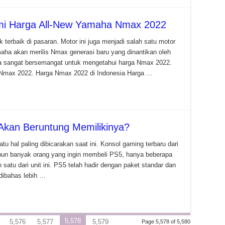
i Harga All-New Yamaha Nmax 2022
terbaik di pasaran. Motor ini juga menjadi salah satu motor
maha akan merilis Nmax generasi baru yang dinantikan oleh
eka sangat bersemangat untuk mengetahui harga Nmax 2022.
a Nmax 2022. Harga Nmax 2022 di Indonesia Harga …
Akan Beruntung Memilikinya?
tu hal paling dibicarakan saat ini. Konsol gaming terbaru dari
kipun banyak orang yang ingin membeli PS5, hanya beberapa
satu dari unit ini. PS5 telah hadir dengan paket standar dan
dibahas lebih …
5,578
5,576
5,577
5,579
Page 5,578 of 5,580