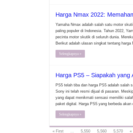
Harga Nmax 2022: Memaham
Yamaha Nmax adalah salah satu motor skutik 
paling populer di Indonesia. Tahun 2022, Ya
pecinta motor skutik di seluruh dunia. Mer
Berikut adalah ulasan singkat tentang harg
Selengkapnya »
Harga PS5 – Siapakah yang 
PS5 telah tiba dan harga PS5 adalah salah sa
Sony ini telah resmi dijual di pasaran. Mes
yang dapat menikmati sensasi memiliki salah 
paket digital. Harga PS5 yang berbeda akan 
Selengkapnya »
« First
...
5,550
5,560
5,570
«