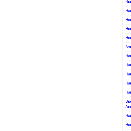
Bi
Har
Har
Har
Har
As
Har
Har
Har
Har
Har
Bia
An
Har
Har