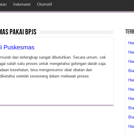
atan
Indomaret
Otomotif
mas pakai bpjs
Ter
Har
di Puskesmas
Har
rmurah dan terlengkap sangat dibutuhkan. Secara umum, cek
Har
ai salah satu proses untuk mengetahui golongan darah saja.
Keadaan kesehatan, bisa mengonsumsi obat obatan dan
Bia
diketahui setelah seseorang dalam melewati proses
Har
Har
Ha
Bia
Bi
Har